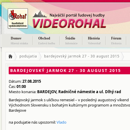
Domov
Obchod
Štúdio
História
Fórum
Hlavná stránka
Ľudová hudba
Informácie
Videorohaľ
Diskusia
podujatia
bardejovský jarmok 27 - 30 august 2015
BARDEJOVSKÝ JARMOK 27 - 30 AUGUST 2015
Dátum:
27.08.2015
Čas:
01:00
Miesto konania:
BARDEJOV, Radničné námestie a ul. Dlhý rad
Bardejovský jarmok s uličkou remesiel – v posledný augustový víkend 
Východnom Slovensku s bohatým kultúrnym programom a množstvom
Bardejove
na podujatie nás upozornil:
Vlado