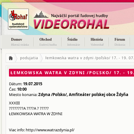
Domov
Obchod
Štúdio
História
Fórum
Hlavná stránka
Ľudová hudba
Informácie
Videorohaľ
Diskusia
podujatia
łemkowska watra v zdyni /poľsko/ 17. - 19. 07
ŁEMKOWSKA WATRA V ZDYNI /POĽSKO/ 17. - 19.
Dátum:
19.07.2015
Čas:
10:00
Miesto konania:
Zdyna /Poľsko/, Amfiteáter poľskej obce Ždyňa
XXXIII
????????A ????A ? ?????
ŁEMKOWSKA WATRA W ŻDYNI
Viac info: http://www.watrazdynia.pl/