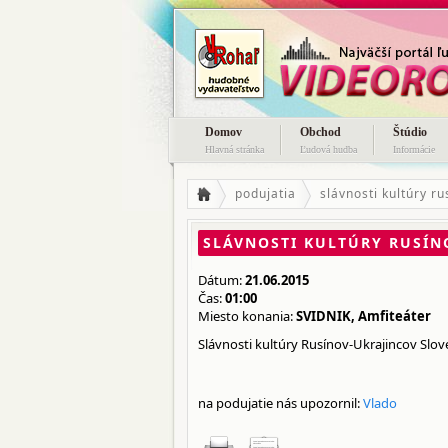
Domov
Obchod
Štúdio
Hlavná stránka
Ľudová hudba
Informácie
podujatia
slávnosti kultúry r
SLÁVNOSTI KULTÚRY RUSÍNO
Dátum:
21.06.2015
Čas:
01:00
Miesto konania:
SVIDNIK, Amfiteáter
Slávnosti kultúry Rusínov-Ukrajincov Slov
na podujatie nás upozornil:
Vlado