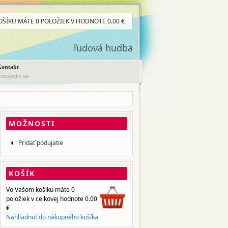
OŠÍKU MÁTE
0 POLOŽIEK
V HODNOTE
0.00
€
ľudová hudba
Kontakt
ontaktujte nás
MOŽNOSTI
Pridať podujatie
KOŠÍK
Vo Vašom košíku máte
0
položiek
v celkovej hodnote
0.00
€
Nahliadnuť do nákupného košíka