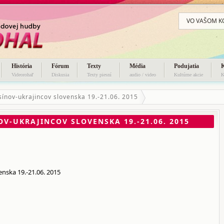
VO VAŠOM K
História
Fórum
Texty
Média
Podujatia
Videorohaľ
Diskusia
Texty piesní
audio / video
Kultúrne akcie
K
usínov-ukrajincov slovenska 19.-21.06. 2015
V-UKRAJINCOV SLOVENSKA 19.-21.06. 2015
enska 19.-21.06. 2015