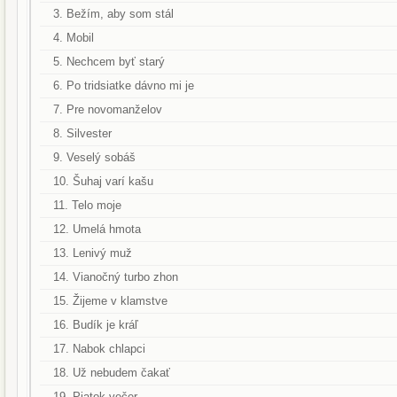
3. Bežím, aby som stál
4. Mobil
5. Nechcem byť starý
6. Po tridsiatke dávno mi je
7. Pre novomanželov
8. Silvester
9. Veselý sobáš
10. Šuhaj varí kašu
11. Telo moje
12. Umelá hmota
13. Lenivý muž
14. Vianočný turbo zhon
15. Žijeme v klamstve
16. Budík je kráľ
17. Nabok chlapci
18. Už nebudem čakať
19. Piatok večer