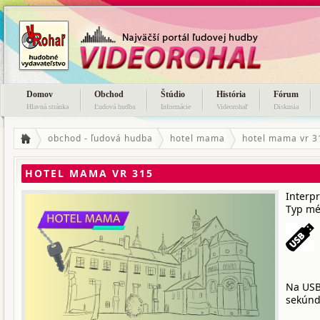
Domov
Obchod
Štúdio
História
Fórum
Hlavná stránka
Ľudová hudba
Informácie
Videorohaľ
Diskusia
obchod - ľudová hudba
hotel mama
hotel mama vr 3
HOTEL MAMA VR 315
Interp
Typ mé
Na USB
sekúnd