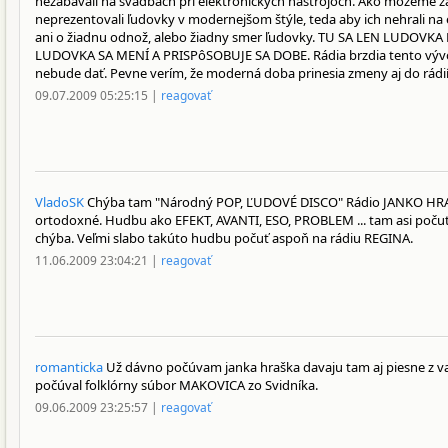
nezábavali na svadbách pri elektronických nástrojoch. Ako môžeme 
neprezentovali ľudovky v modernejšom štýle, teda aby ich nehrali na 
ani o žiadnu odnož, alebo žiadny smer ľudovky. TU SA LEN LUDOV
LUDOVKA SA MENÍ A PRISPôSOBUJE SA DOBE. Rádia brzdia tento vývo
nebude dať. Pevne verím, že moderná doba prinesia zmeny aj do rádií
09.07.2009 05:25:15 |
reagovať
VladoSK
Chýba tam "Národný POP, ĽUDOVÉ DISCO" Rádio JANKO HRAŠKO
ortodoxné. Hudbu ako EFEKT, AVANTI, ESO, PROBLEM ... tam asi počuť
chýba. Veľmi slabo takúto hudbu počuť aspoň na rádiu REGINA.
11.06.2009 23:04:21 |
reagovať
romanticka
Už dávno počúvam janka hraška davaju tam aj piesne z v
počúval folklórny súbor MAKOVICA zo Svidníka.
09.06.2009 23:25:57 |
reagovať