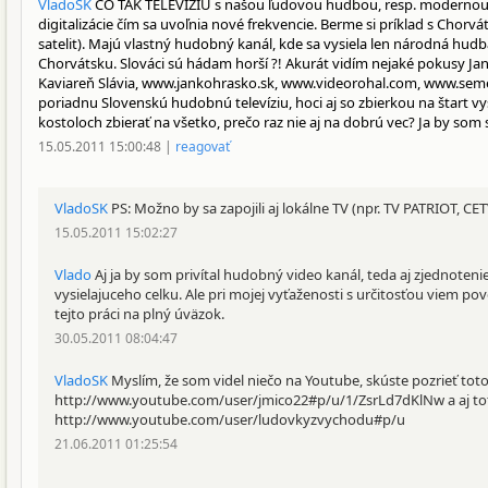
VladoSK
ČO TAK TELEVÍZIU s našou ľudovou hudbou, resp. modernou
digitalizácie čím sa uvoľnia nové frekvencie. Berme si príklad s Chor
satelit). Majú vlastný hudobný kanál, kde sa vysiela len národná hudba
Chorvátsku. Slováci sú hádam horší ?! Akurát vidím nejaké pokusy Jan
Kaviareň Slávia, www.jankohrasko.sk, www.videorohal.com, www.semes
poriadnu Slovenskú hudobnú televíziu, hoci aj so zbierkou na štart vys
kostoloch zbierať na všetko, prečo raz nie aj na dobrú vec? Ja by som 
15.05.2011 15:00:48 |
reagovať
VladoSK
PS: Možno by sa zapojili aj lokálne TV (npr. TV PATRIOT, CETV..
15.05.2011 15:02:27
Vlado
Aj ja by som privítal hudobný video kanál, teda aj zjednoten
vysielajuceho celku. Ale pri mojej vyťaženosti s určitosťou viem p
tejto práci na plný úväzok.
30.05.2011 08:04:47
VladoSK
Myslím, že som videl niečo na Youtube, skúste pozrieť toto
http://www.youtube.com/user/jmico22#p/u/1/ZsrLd7dKlNw a aj to
http://www.youtube.com/user/ludovkyzvychodu#p/u
21.06.2011 01:25:54