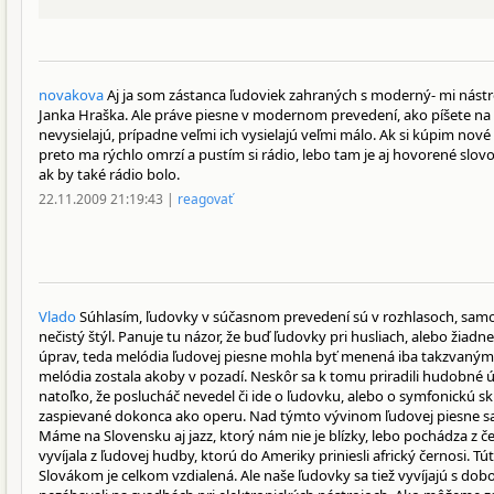
novakova
Aj ja som zástanca ľudoviek zahraných s moderný- mi nástr
Janka Hraška. Ale práve piesne v modernom prevedení, ako píšete na
nevysielajú, prípadne veľmi ich vysielajú veľmi málo. Ak si kúpim nov
preto ma rýchlo omrzí a pustím si rádio, lebo tam je aj hovorené slo
ak by také rádio bolo.
22.11.2009 21:19:43 |
reagovať
Vlado
Súhlasím, ľudovky v súčasnom prevedení sú v rozhlasoch, sam
nečistý štýl. Panuje tu názor, že buď ľudovky pri husliach, alebo žiadne
úprav, teda melódia ľudovej piesne mohla byť menená iba takzvanými
melódia zostala akoby v pozadí. Neskôr sa k tomu priradili hudobné ú
natoľko, že poslucháč nevedel či ide o ľudovku, alebo o symfonickú s
zaspievané dokonca ako operu. Nad týmto vývinom ľudovej piesne sa
Máme na Slovensku aj jazz, ktorý nám nie je blízky, lebo pochádza z 
vyvíjala z ľudovej hudby, ktorú do Ameriky priniesli africký černosi. Tú
Slovákom je celkom vzdialená. Ale naše ľudovky sa tiež vyvíjajú s dob