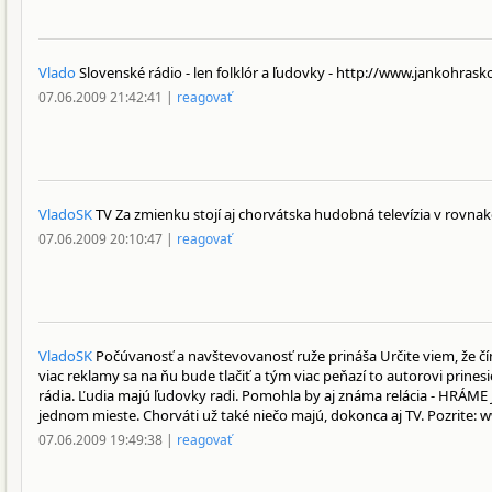
Vlado
Slovenské rádio - len folklór a ľudovky - http://www.jankohrask
07.06.2009 21:42:41 |
reagovať
VladoSK
TV Za zmienku stojí aj chorvátska hudobná televízia v rovn
07.06.2009 20:10:47 |
reagovať
VladoSK
Počúvanosť a navštevovanosť ruže prináša Určite viem, že čím
viac reklamy sa na ňu bude tlačiť a tým viac peňazí to autorovi prin
rádia. Ľudia majú ľudovky radi. Pomohla by aj známa relácia - HRÁM
jednom mieste. Chorváti už také niečo majú, dokonca aj TV. Pozrite: 
07.06.2009 19:49:38 |
reagovať