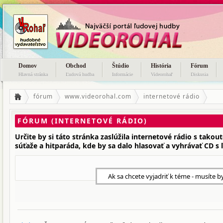
Domov
Obchod
Štúdio
História
Fórum
Hlavná stránka
Ľudová hudba
Informácie
Videorohaľ
Diskusia
fórum
www.videorohal.com
internetové rádio
FÓRUM (INTERNETOVÉ RÁDIO)
Určite by si táto stránka zaslúžila internetové rádio s takou
súťaže a hitparáda, kde by sa dalo hlasovať a vyhrávať CD s
Ak sa chcete vyjadriť k téme - musíte b