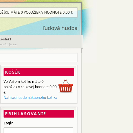
OŠÍKU MÁTE
0 POLOŽIEK
V HODNOTE
0.00
€
ľudová hudba
Kontakt
ontaktujte nás
KOŠÍK
Vo Vašom košíku máte
0
položiek
v celkovej hodnote
0.00
€
Nahliadnuť do nákupného košíka
PRIHLASOVANIE
Login