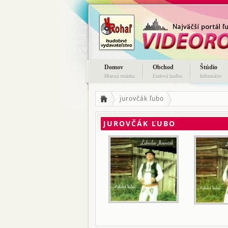
Domov
Obchod
Štúdio
Hlavná stránka
Ľudová hudba
Informácie
jurovčák ľubo
JUROVČÁK ĽUBO