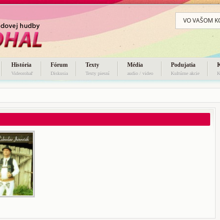
VO VAŠOM K
História
Fórum
Texty
Média
Podujatia
Videorohaľ
Diskusia
Texty piesní
audio / video
Kultúrne akcie
K