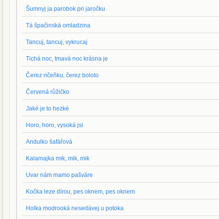
Šumnyj ja parobok pri jaročku
Tá špačinská omladzina
Tancuj, tancuj, vykrucaj
Tichá noc, tmavá noc krásna je
Čerez ričeňku, čerez boloto
Červená růžičko
Jaké je to hezké
Horo, horo, vysoká jsi
Andulko šafářová
Kalamajka mik, mik, mik
Uvar nám mamo pašváre
Kočka leze dírou, pes oknem, pes oknem
Holka modrooká nesedávej u potoka