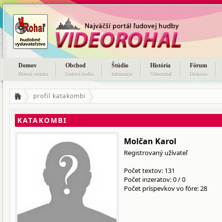
Domov
Obchod
Štúdio
História
Fórum
Hlavná stránka
Ľudová hudba
Informácie
Videorohaľ
Diskusia
profil katakombi
KATAKOMBI
Molčan Karol
Registrovaný užívateľ
Počet textov: 131
Počet inzeratov:
0
/
0
Počet príspevkov vo fóre: 28