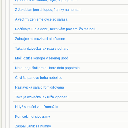
Oj, beťaru za vodom, šajra, šajrarija rom
Z Jakubian jem chlopec, frajirky na nemam
A veď my ženieme ovce zo salaša
Počúvajte ľudia dobrí, nech vám poviem, čo ma bolí
Zahrajce mi muzikaci ale šumne
Taka ja dzivečka jak ruža v poharu
Moči dzifče konope v želenej uboči
Na dunaju šati prala , hore dolu popatrala
Či vi še panove boha nebojice
Raslavicka sala diľom diľovana
Taka ja dzivečka jak ruža v poharu
Hdyž sem šel vod Domažlic
Koníček môj sivovraný
Zaspal Janik za humny