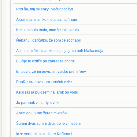
Prid ňa, mij milenkyj, večur potišyti
A čomu ja, mamko moja, sama ľiham
Ket som bula mala, mac še tak starala
Ňebanuj, dzifčatko, že som ce zochabil
Ach, mamičko, mamko moja, jag me boľi hlafka moja
Ej, čijo to dzifče po zahradze chodzi
Ej, povic, že mi povic, ej, vtačku premiľeny
Poniže Vranova tam jaročok ceče
Keľo raz ja pujdzem na jarok po vodu
Ja parobok v mladym veku
A tam dolu v tim žeľenim kračku
Šumni dvur, šumni dvur, bo je vimeceni
Idze verbunk, idze, hore Košicami