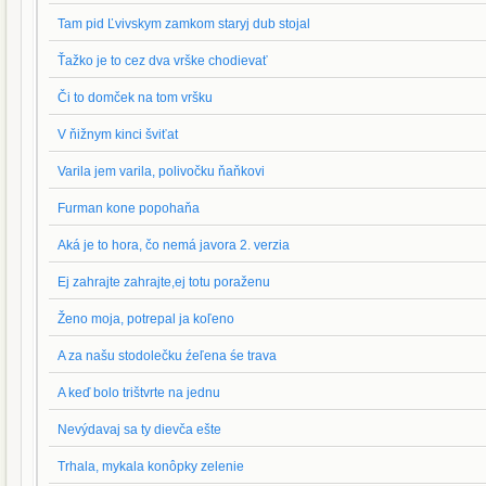
Tam pid Ľvivskym zamkom staryj dub stojal
Ťažko je to cez dva vrške chodievať
Či to domček na tom vršku
V ňižnym kinci šviťat
Varila jem varila, polivočku ňaňkovi
Furman kone popohaňa
Aká je to hora, čo nemá javora 2. verzia
Ej zahrajte zahrajte,ej totu poraženu
Ženo moja, potrepal ja koľeno
A za našu stodolečku źeľena śe trava
A keď bolo trištvrte na jednu
Nevýdavaj sa ty dievča ešte
Trhala, mykala konôpky zelenie