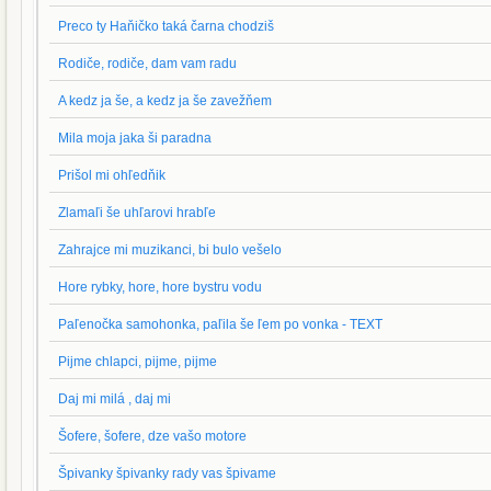
Preco ty Haňičko taká čarna chodziš
Rodiče, rodiče, dam vam radu
A kedz ja še, a kedz ja še zavežňem
Mila moja jaka ši paradna
Prišol mi ohľedňik
Zlamaľi še uhľarovi hrabľe
Zahrajce mi muzikanci, bi bulo vešelo
Hore rybky, hore, hore bystru vodu
Paľenočka samohonka, paľila še ľem po vonka - TEXT
Pijme chlapci, pijme, pijme
Daj mi milá , daj mi
Šofere, šofere, dze vašo motore
Špivanky špivanky rady vas špivame