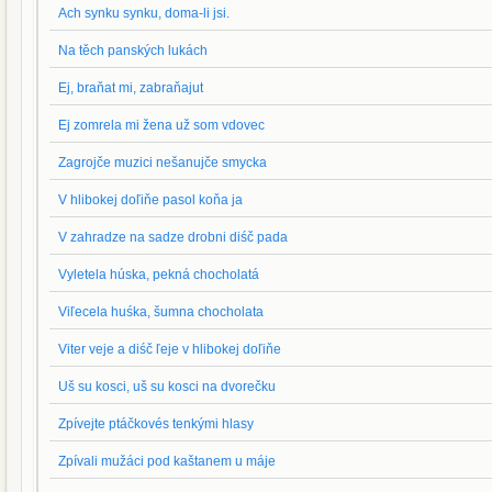
Ach synku synku, doma-li jsi.
Na těch panských lukách
Ej, braňat mi, zabraňajut
Ej zomrela mi žena už som vdovec
Zagrojče muzici nešanujče smycka
V hlibokej doľiňe pasol koňa ja
V zahradze na sadze drobni diśč pada
Vyletela húska, pekná chocholatá
Viľecela huśka, šumna chocholata
Viter veje a diśč ľeje v hlibokej doľiňe
Uš su kosci, uš su kosci na dvorečku
Zpívejte ptáčkovés tenkými hlasy
Zpívali mužáci pod kaštanem u máje