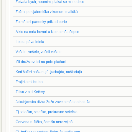
Zpívala bych, neumím, plakat se mi nechce
Zožral pes jaterničku v komore maličkú
Zo mňa si panenky príklad berte
A kto na mňa hovorí a kto na mňa šepce
Letela páva letela
Vešele, vešele, vešeli vešele
Išli družstevnici na poľo plačuci
Keď šoféri naštartujú, juchajda, naštartujú
Frajirka mi hruba
Z lisa z pid Kečery
Jakubjanska divka Zuža zavela mňa do haluža
Ej selečko, selečko, prekrasne selečko
Červena ružičko, čom ša nerozvijaš