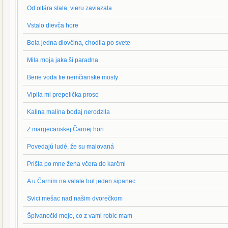
Od oltára stala, vieru zaviazala
Vstalo dievča hore
Bola jedna diovčina, chodila po svete
Mila moja jaka ši paradna
Berie voda tie nemčianske mosty
Vipila mi prepelička proso
Kalina malina bodaj nerodzila
Z margecanskej Čarnej hori
Povedajú ludé, že su malovaná
Prišla po mne žena včera do karčmi
A u Čarnim na valale bul jeden sipanec
Svici mešac nad našim dvorečkom
Špivanočki mojo, co z vami robic mam