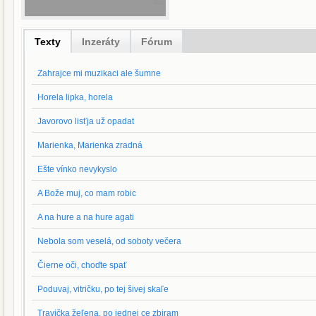
Texty
Inzeráty
Fórum
Zahrajce mi muzikaci ale šumne
Horela lipka, horela
Javorovo lisťja už opadat
Marienka, Marienka zradná
Ešte vínko nevykyslo
A Bože muj, co mam robic
A na hure a na hure agati
Nebola som veselá, od soboty večera
Čierne oči, choďte spať
Poduvaj, vitričku, po tej šivej skaľe
Travička žeľena, po jednej ce zbiram