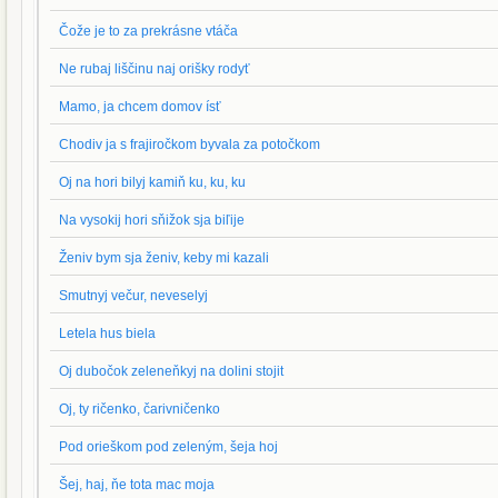
Čože je to za prekrásne vtáča
Ne rubaj liščinu naj orišky rodyť
Mamo, ja chcem domov ísť
Chodiv ja s frajiročkom byvala za potočkom
Oj na hori bilyj kamiň ku, ku, ku
Na vysokij hori sňižok sja biľije
Ženiv bym sja ženiv, keby mi kazali
Smutnyj večur, neveselyj
Letela hus biela
Oj dubočok zeleneňkyj na dolini stojit
Oj, ty ričenko, čarivničenko
Pod orieškom pod zeleným, šeja hoj
Šej, haj, ňe tota mac moja