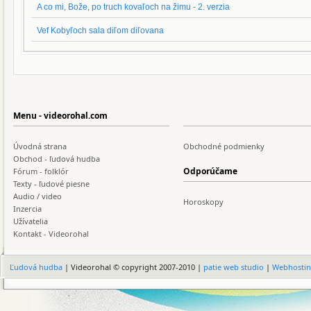
A co mi, Bože, po truch kovaľoch na žimu - 2. verzia
Vef Kobyľoch sala diľom diľovana
Menu - videorohal.com
Úvodná strana
Obchodné podmienky
Obchod - ľudová hudba
Odporúčame
Fórum - folklór
Texty - ľudové piesne
Audio / video
Horoskopy
Inzercia
Užívatelia
Kontakt - Videorohal
Ľudová hudba
| Videorohal © copyright 2007-2010 |
patie web studio
|
Webhosti