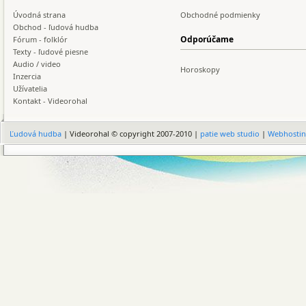
Úvodná strana
Obchodné podmienky
Obchod - ľudová hudba
Odporúčame
Fórum - folklór
Texty - ľudové piesne
Audio / video
Horoskopy
Inzercia
Užívatelia
Kontakt - Videorohal
Ľudová hudba
| Videorohal © copyright 2007-2010 |
patie web studio
|
Webhosti