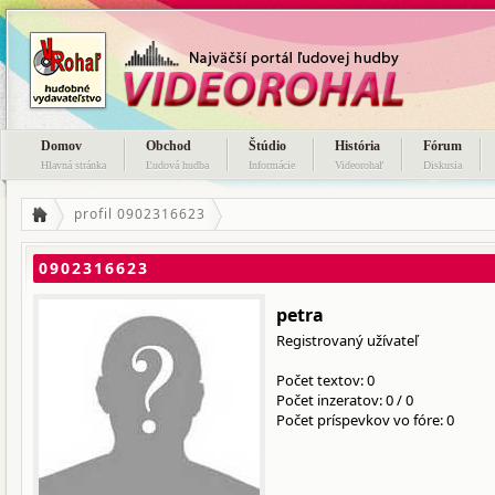
Domov
Obchod
Štúdio
História
Fórum
Hlavná stránka
Ľudová hudba
Informácie
Videorohaľ
Diskusia
profil 0902316623
0902316623
petra
Registrovaný užívateľ
Počet textov: 0
Počet inzeratov:
0
/
0
Počet príspevkov vo fóre: 0