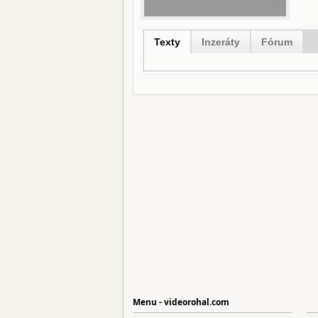
Texty
Inzeráty
Fórum
Menu - videorohal.com