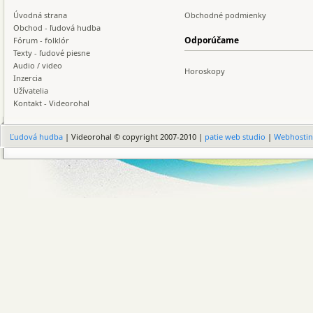
Úvodná strana
Obchodné podmienky
Obchod - ľudová hudba
Odporúčame
Fórum - folklór
Texty - ľudové piesne
Audio / video
Horoskopy
Inzercia
Užívatelia
Kontakt - Videorohal
Ľudová hudba
| Videorohal © copyright 2007-2010 |
patie web studio
|
Webhosti