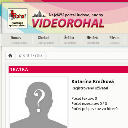
Domov
Obchod
Štúdio
História
Fórum
Hlavná stránka
Ľudová hudba
Informácie
Videorohaľ
Diskusia
profil 1katka
1KATKA
Katarína Knižková
Registrovaný užívateľ
Počet textov: 0
Počet inzeratov:
0
/
0
Počet príspevkov vo fóre: 0