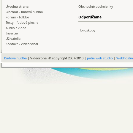
Úvodná strana
Obchodné podmienky
Obchod - ľudová hudba
Odporúčame
Fórum - folklór
Texty - ľudové piesne
Audio / video
Horoskopy
Inzercia
Užívatelia
Kontakt - Videorohal
Ľudová hudba
| Videorohal © copyright 2007-2010 |
patie web studio
|
Webhosti