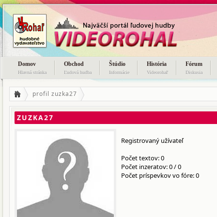
Domov
Obchod
Štúdio
História
Fórum
Hlavná stránka
Ľudová hudba
Informácie
Videorohaľ
Diskusia
profil zuzka27
ZUZKA27
Registrovaný užívateľ
Počet textov: 0
Počet inzeratov:
0
/
0
Počet príspevkov vo fóre: 0