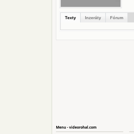
Texty
Inzeráty
Fórum
Menu - videorohal.com