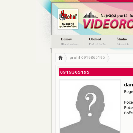
Domov
Obchod
Štúdio
Hlavná stránka
Ľudová hudba
Informácie
profil 0919365195
0919365195
dan
Regi
Počet
Poče
Počet