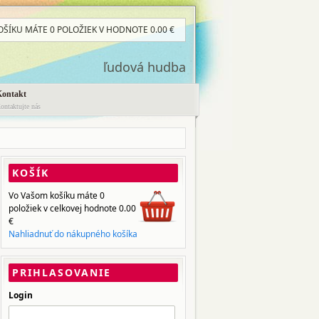
OŠÍKU MÁTE
0 POLOŽIEK
V HODNOTE
0.00
€
ľudová hudba
Kontakt
ontaktujte nás
KOŠÍK
Vo Vašom košíku máte
0
položiek
v celkovej hodnote
0.00
€
Nahliadnuť do nákupného košíka
PRIHLASOVANIE
Login