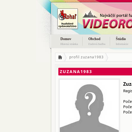
Domov
Obchod
Štúdio
Hlavná stránka
Ľudová hudba
Informácie
profil zuzana1983
ZUZANA1983
Zuz
Regi
Počet
Poče
Počet