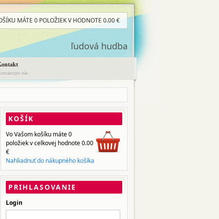
OŠÍKU MÁTE
0 POLOŽIEK
V HODNOTE
0.00
€
ľudová hudba
Kontakt
ontaktujte nás
KOŠÍK
Vo Vašom košíku máte
0
položiek
v celkovej hodnote
0.00
€
Nahliadnuť do nákupného košíka
PRIHLASOVANIE
Login