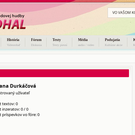
VO VAŠOM K
História
Fórum
Texty
Média
Podujatia
Videorohaľ
Diskusia
Texty piesní
audio / video
Kultúrne akcie
K
ana Durkáčová
strovaný užívateľ
 textov: 0
t inzeratov:
0
/
0
 príspevkov vo fóre: 0