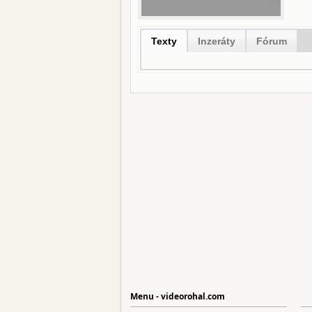
Texty
Inzeráty
Fórum
Menu - videorohal.com