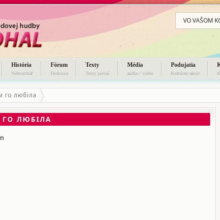
VO VAŠOM K
História
Fórum
Texty
Média
Podujatia
Videorohaľ
Diskusia
Texty piesní
audio / video
Kultúrne akcie
K
м го любіла
 ГО ЛЮБІЛА
yn