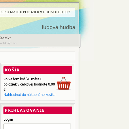
OŠÍKU MÁTE
0 POLOŽIEK
V HODNOTE
0.00
€
ľudová hudba
Kontakt
ontaktujte nás
KOŠÍK
Vo Vašom košíku máte
0
položiek
v celkovej hodnote
0.00
€
Nahliadnuť do nákupného košíka
PRIHLASOVANIE
Login