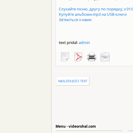
Слухайте пісню, другу по порядку, з 01:
Купуйте альбоми.mp3 на USB-ключі
Зв'яжіться з нами
text pridal:
admin
NASLEDUJÚCI TEXT
Menu - videorohal.com