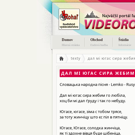
Domov
Obchod
Štúdio
Hlavná stránka
Ľudová hudba
Informácie
texty
дал мі югас сира жеби
ДАЛ МІ ЮГАС СИРА ЖЕБИМ
Словацька народна пісня - Lemko - Rus
Дал мі югас сира жебим го любіла,
хоц би мі дал ґруду і так го небуду.
Югасе, югасе, зіма с тобом трясе,
за тоту жинчіцу што єс піл в пятніцу.
Югасе, Югасе, солодка жинчіца,
як ті здохне вівця буде шібеніца.