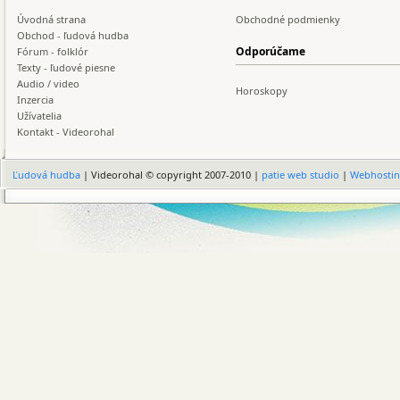
Úvodná strana
Obchodné podmienky
Obchod - ľudová hudba
Odporúčame
Fórum - folklór
Texty - ľudové piesne
Audio / video
Horoskopy
Inzercia
Užívatelia
Kontakt - Videorohal
Ľudová hudba
| Videorohal © copyright 2007-2010 |
patie web studio
|
Webhosti