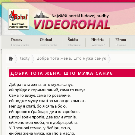
Domov
Obchod
Štúdio
História
Fórum
Hlavná stránka
Ľudová hudba
Informácie
Videorohaľ
Diskusia
texty
добра тота жена, што мужа санує
ДОБРА ТОТА ЖЕНА, ШТО МУЖА САНУЄ
Добра тота жена, што мужа санує,
ей прійде с корчми пяний, сама го визує.
Сама го визує, сама го розвлече,
ей подже мужу спаті зо мнов до комнаті.
Непіду я спаті, бо я ся тьа бою,
ей пропів я ґрайцарі, де я іх зароблю.
Штирі воли пропів, два воли утопів,
ей жено моя люба, чі я добрі зробів.
У Прешові темно, у Лабірці ясно,
ей біла жена мужа, же ї поїв масло.