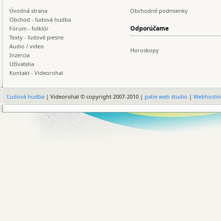
Úvodná strana
Obchodné podmienky
Obchod - ľudová hudba
Odporúčame
Fórum - folklór
Texty - ľudové piesne
Audio / video
Horoskopy
Inzercia
Užívatelia
Kontakt - Videorohal
Ľudová hudba
| Videorohal © copyright 2007-2010 |
patie web studio
|
Webhosti