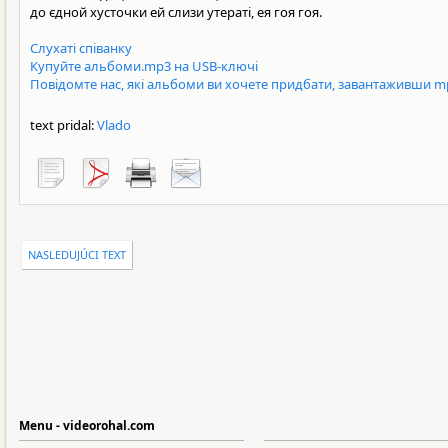
до єдной хусточки ей слизи утераті, ея гоя гоя.
Слухаті співанку
Купуйте альбоми.mp3 на USB-ключі
Повідомте нас, які альбоми ви хочете придбати, завантаживши m
text pridal:
Vlado
NASLEDUJÚCI TEXT
Menu - videorohal.com