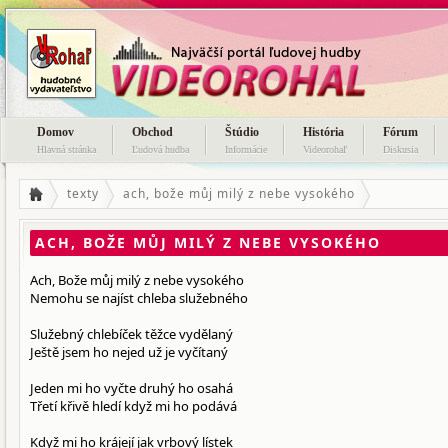
Domov
Obchod
Štúdio
História
Fórum
Hlavná stránka
Ľudová hudba
Informácie
Videorohaľ
Diskusia
texty
ach, bože můj milý z nebe vysokého
ACH, BOŽE MŮJ MILÝ Z NEBE VYSOKÉHO
Ach, Bože můj milý z nebe vysokého
Nemohu se najíst chleba služebného
Služebný chlebíček těžce vydělaný
Ještě jsem ho nejed už je vyčítaný
Jeden mi ho vyčte druhý ho osahá
Třetí křivě hledí když mi ho podává
Když mi ho krájejí jak vrbový lístek