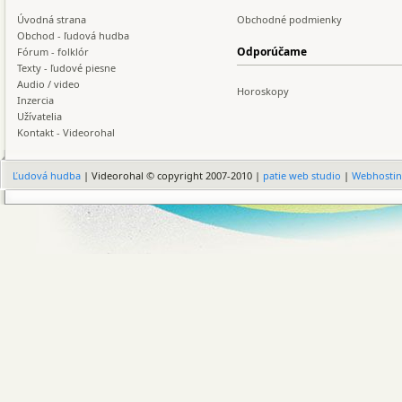
Úvodná strana
Obchodné podmienky
Obchod - ľudová hudba
Odporúčame
Fórum - folklór
Texty - ľudové piesne
Audio / video
Horoskopy
Inzercia
Užívatelia
Kontakt - Videorohal
Ľudová hudba
| Videorohal © copyright 2007-2010 |
patie web studio
|
Webhosti