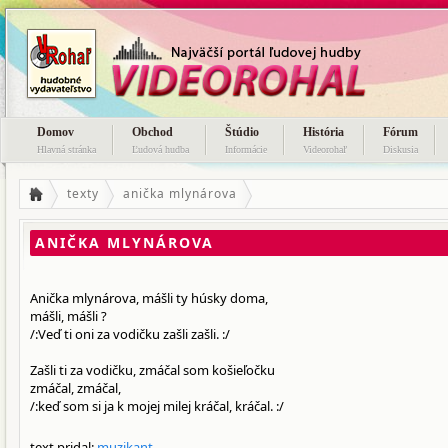
Domov
Obchod
Štúdio
História
Fórum
Hlavná stránka
Ľudová hudba
Informácie
Videorohaľ
Diskusia
texty
anička mlynárova
ANIČKA MLYNÁROVA
Anička mlynárova, mášli ty húsky doma,
mášli, mášli ?
/:Veď ti oni za vodičku zašli zašli. :/
Zašli ti za vodičku, zmáčal som košieľočku
zmáčal, zmáčal,
/:keď som si ja k mojej milej kráčal, kráčal. :/
text pridal:
muzikant