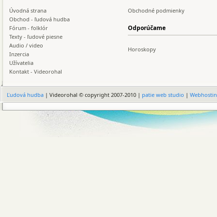
Úvodná strana
Obchodné podmienky
Obchod - ľudová hudba
Odporúčame
Fórum - folklór
Texty - ľudové piesne
Audio / video
Horoskopy
Inzercia
Užívatelia
Kontakt - Videorohal
Ľudová hudba
| Videorohal © copyright 2007-2010 |
patie web studio
|
Webhosti