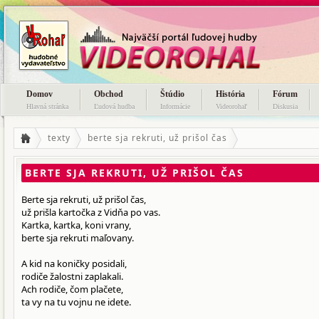
Domov
Obchod
Štúdio
História
Fórum
Hlavná stránka
Ľudová hudba
Informácie
Videorohaľ
Diskusia
texty
berte sja rekruti, už prišol čas
BERTE SJA REKRUTI, UŽ PRIŠOL ČAS
Berte sja rekruti, už prišol čas,
už prišla kartočka z Vidňa po vas.
Kartka, kartka, koni vrany,
berte sja rekruti maľovany.
A kid na koničky posidali,
rodiče žalostni zaplakali.
Ach rodiče, čom plačete,
ta vy na tu vojnu ne idete.