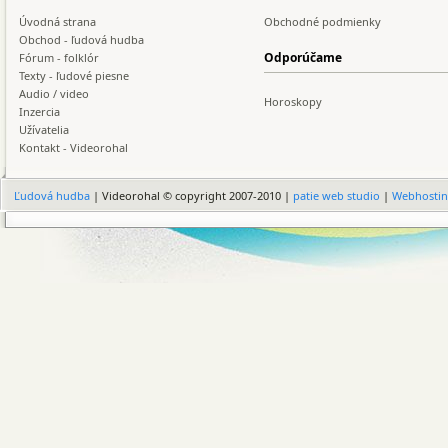
Úvodná strana
Obchodné podmienky
Obchod - ľudová hudba
Odporúčame
Fórum - folklór
Texty - ľudové piesne
Audio / video
Horoskopy
Inzercia
Užívatelia
Kontakt - Videorohal
Ľudová hudba
| Videorohal © copyright 2007-2010 |
patie web studio
|
Webhosti