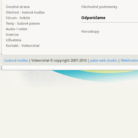
Úvodná strana
Obchodné podmienky
Obchod - ľudová hudba
Odporúčame
Fórum - folklór
Texty - ľudové piesne
Audio / video
Horoskopy
Inzercia
Užívatelia
Kontakt - Videorohal
Ľudová hudba
| Videorohal © copyright 2007-2010 |
patie web studio
|
Webhosti