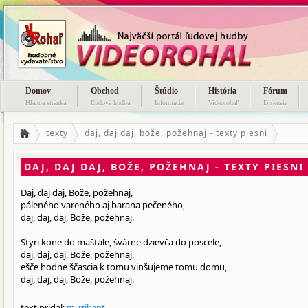
Domov
Obchod
Štúdio
História
Fórum
Hlavná stránka
Ľudová hudba
Informácie
Videorohaľ
Diskusia
texty
daj, daj daj, bože, požehnaj - texty piesni
DAJ, DAJ DAJ, BOŽE, POŽEHNAJ - TEXTY PIESNI
Daj, daj daj, Bože, požehnaj,
páleného vareného aj barana pečeného,
daj, daj, daj, Bože, požehnaj.
Styri kone do maštale, švárne dzievča do poscele,
daj, daj, daj, Bože, požehnaj,
ešče hodne ščascia k tomu vinšujeme tomu domu,
daj, daj, daj, Bože, požehnaj.
text pridal:
muzikant