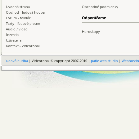
Úvodná strana
Obchodné podmienky
Obchod - ľudová hudba
Odporúčame
Fórum - folklór
Texty - ľudové piesne
Audio / video
Horoskopy
Inzercia
Užívatelia
Kontakt - Videorohal
Ľudová hudba
| Videorohal © copyright 2007-2010 |
patie web studio
|
Webhosti