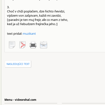
3.
Choč v chiži poplačem, dze ňichto ňevidzi,
vijdzem von zašpivam, každi mi zavidzi,
[:paradni je ten muj frejir, aľe co mam z teho,
ked ja už ňebudzem frejírečka jeho.:]
text pridal:
muzikant
NASLEDUJÚCI TEXT
Menu - videorohal.com