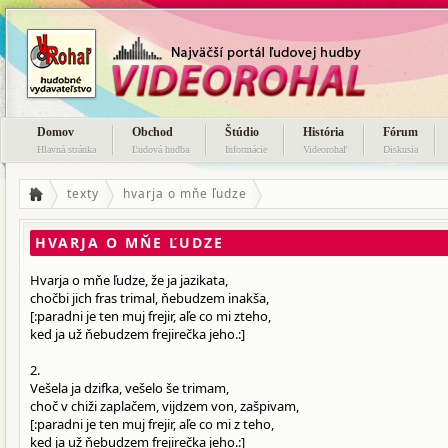
Domov
Obchod
Štúdio
História
Fórum
Hlavná stránka
Ľudová hudba
Informácie
Videorohaľ
Diskusia
texty
hvarja o mňe ľudze
HVARJA O MŇE ĽUDZE
Hvarja o mňe ľudze, že ja jazikata,
chočbi jich fras trimal, ňebudzem inakša,
[:paradni je ten muj frejir, aľe co mi zteho,
ked ja už ňebudzem frejirečka jeho.:]
2.
Vešela ja dzifka, vešelo še trimam,
choč v chiži zaplačem, vijdzem von, zašpivam,
[:paradni je ten muj frejir, aľe co mi z teho,
ked ja už ňebudzem frejirečka jeho.:]