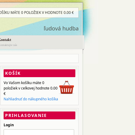
OŠÍKU MÁTE
0 POLOŽIEK
V HODNOTE
0.00
€
ľudová hudba
Kontakt
ontaktujte nás
KOŠÍK
Vo Vašom košíku máte
0
položiek
v celkovej hodnote
0.00
€
Nahliadnuť do nákupného košíka
PRIHLASOVANIE
Login