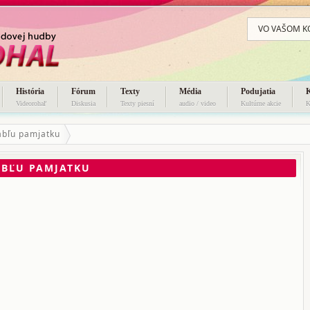
VO VAŠOM K
História
Fórum
Texty
Média
Podujatia
Videorohaľ
Diskusia
Texty piesní
audio / video
Kultúrne akcie
K
habľu pamjatku
ABĽU PAMJATKU