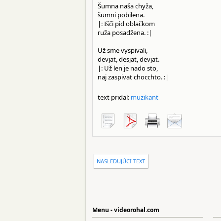
Šumna naša chyža,
šumni pobilena.
|: Išči pid oblačkom
ruža posadžena. :|
Už sme vyspivali,
devjat, desjat, devjat.
|: Už len je nado sto,
naj zaspivat chocchto. :|
text pridal:
muzikant
NASLEDUJÚCI TEXT
Menu - videorohal.com