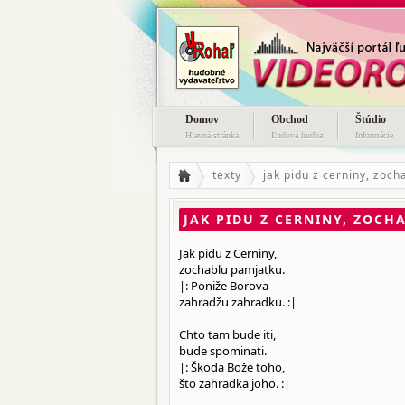
Domov
Obchod
Štúdio
Hlavná stránka
Ľudová hudba
Informácie
texty
jak pidu z cerniny, zoc
JAK PIDU Z CERNINY, ZOCH
Jak pidu z Cerniny,
zochabľu pamjatku.
|: Poniže Borova
zahradžu zahradku. :|
Chto tam bude iti,
bude spominati.
|: Škoda Bože toho,
što zahradka joho. :|