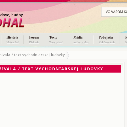
VO VAŠOM K
História
Fórum
Texty
Média
Podujatia
Videorohaľ
Diskusia
Texty piesní
audio / video
Kultúrne akcie
K
mivala / text vychodniarskej ludovky
MIVALA / TEXT VYCHODNIARSKEJ LUDOVKY