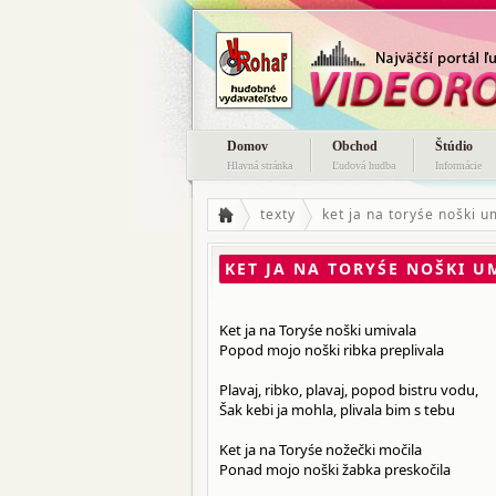
Domov
Obchod
Štúdio
Hlavná stránka
Ľudová hudba
Informácie
texty
ket ja na toryśe noški u
KET JA NA TORYŚE NOŠKI U
Ket ja na Toryśe noški umivala
Popod mojo noški ribka preplivala
Plavaj, ribko, plavaj, popod bistru vodu,
Šak kebi ja mohla, plivala bim s tebu
Ket ja na Toryśe nožečki močila
Ponad mojo noški žabka preskočila