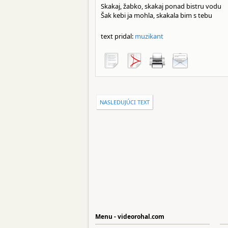
Skakaj, žabko, skakaj ponad bistru vodu
Šak kebi ja mohla, skakala bim s tebu
text pridal:
muzikant
NASLEDUJÚCI TEXT
Menu - videorohal.com