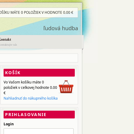
OŠÍKU MÁTE
0 POLOŽIEK
V HODNOTE
0.00
€
ľudová hudba
Kontakt
ontaktujte nás
KOŠÍK
Vo Vašom košíku máte
0
položiek
v celkovej hodnote
0.00
€
Nahliadnuť do nákupného košíka
PRIHLASOVANIE
Login