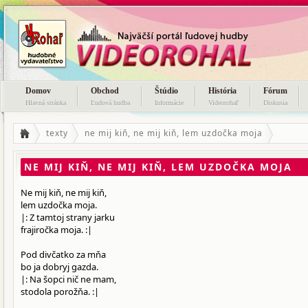
Domov
Obchod
Štúdio
História
Fórum
Hlavná stránka
Ľudová hudba
Informácie
Videorohaľ
Diskusia
texty
ne mij kiň, ne mij kiň, lem uzdočka moja
NE MIJ KIŇ, NE MIJ KIŇ, LEM UZDOČKA MOJA
Ne mij kiň, ne mij kiň,
lem uzdočka moja.
|: Z tamtoj strany jarku
frajiročka moja. :|
Pod divčatko za mňa
bo ja dobryj gazda.
|: Na šopci nič ne mam,
stodola porožňa. :|