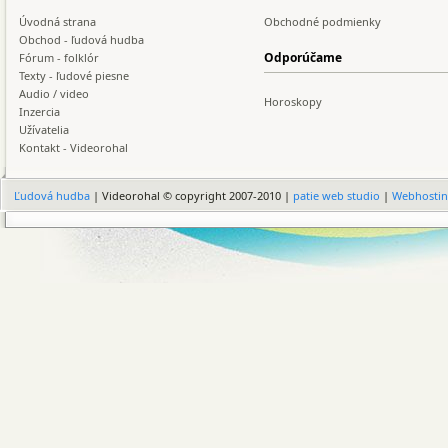
Úvodná strana
Obchodné podmienky
Obchod - ľudová hudba
Odporúčame
Fórum - folklór
Texty - ľudové piesne
Audio / video
Horoskopy
Inzercia
Užívatelia
Kontakt - Videorohal
Ľudová hudba
| Videorohal © copyright 2007-2010 |
patie web studio
|
Webhosti