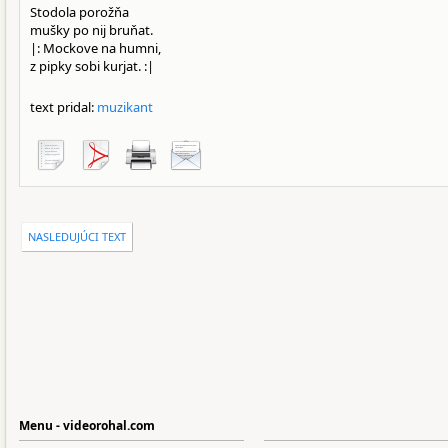
Stodola porožňa
mušky po nij bruňat.
|: Mockove na humni,
z pipky sobi kurjat. :|
text pridal:
muzikant
NASLEDUJÚCI TEXT
Menu - videorohal.com