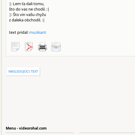
|: Lem ťa dali tomu,
što do vas ne chodil. :|
|: Što vin vašu chyžu
z daleka obchodil. :|
text pridal:
muzikant
NASLEDUJÚCI TEXT
Menu - videorohal.com