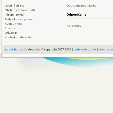
Úvodná strana
Obchodné podmienky
Obchod - ľudová hudba
Odporúčame
Fórum - folklór
Texty - ľudové piesne
Audio / video
Horoskopy
Inzercia
Užívatelia
Kontakt - Videorohal
Ľudová hudba
| Videorohal © copyright 2007-2010 |
patie web studio
|
Webhosti