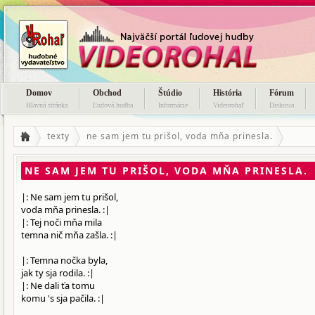
Domov
Obchod
Štúdio
História
Fórum
Hlavná stránka
Ľudová hudba
Informácie
Videorohaľ
Diskusia
texty
ne sam jem tu prišol, voda mňa prinesla.
NE SAM JEM TU PRIŠOL, VODA MŇA PRINESLA.
|: Ne sam jem tu prišol,
voda mňa prinesla. :|
|: Tej noči mňa mila
temna nič mňa zašla. :|
|: Temna nočka byla,
jak ty sja rodila. :|
|: Ne dali ťa tomu
komu 's sja pačila. :|