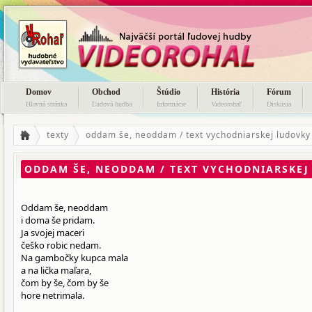
Domov
Obchod
Štúdio
História
Fórum
Hlavná stránka
Ľudová hudba
Informácie
Videorohaľ
Diskusia
texty
oddam še, neoddam / text vychodniarskej ludovky
ODDAM ŠE, NEODDAM / TEXT VYCHODNIARSKEJ
Oddam še, neoddam
i doma še pridam.
Ja svojej maceri
češko robic nedam.
Na gambočky kupca mala
a na lička maľara,
čom by še, čom by še
hore netrimala.