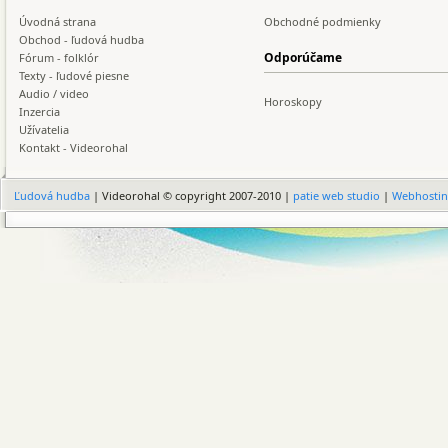
Úvodná strana
Obchodné podmienky
Obchod - ľudová hudba
Odporúčame
Fórum - folklór
Texty - ľudové piesne
Audio / video
Horoskopy
Inzercia
Užívatelia
Kontakt - Videorohal
Ľudová hudba
| Videorohal © copyright 2007-2010 |
patie web studio
|
Webhosti