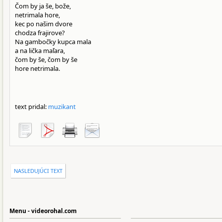
Čom by ja še, bože,
netrimala hore,
kec po našim dvore
chodza frajirove?
Na gambočky kupca mala
a na lička maľara,
čom by še, čom by še
hore netrimala.
text pridal:
muzikant
NASLEDUJÚCI TEXT
Menu - videorohal.com