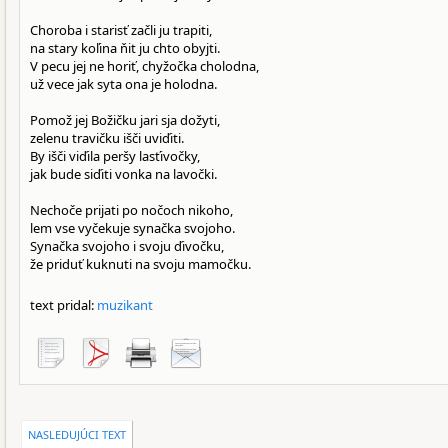
Choroba i starisť začli ju trapiti,
na stary koľina ňit ju chto obyjti.
V pecu jej ne horiť, chyžočka cholodna,
už vece jak syta ona je holodna.
Pomož jej Božičku jari sja dožyti,
zelenu travičku išči uviďiti.
By išči viďila peršy lasťivočky,
jak bude siďiti vonka na lavočki.
Nechoče prijati po nočoch nikoho,
lem vse vyčekuje synačka svojoho.
Synačka svojoho i svoju ďivočku,
že priduť kuknuti na svoju mamočku.
text pridal:
muzikant
NASLEDUJÚCI TEXT