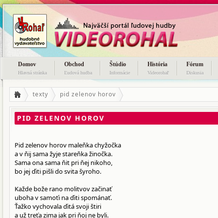
Domov
Obchod
Štúdio
História
Fórum
Hlavná stránka
Ľudová hudba
Informácie
Videorohaľ
Diskusia
texty
pid zelenov horov
PID ZELENOV HOROV
Pid zelenov horov maleňka chyžočka
a v ňij sama žyje stareňka žinočka.
Sama ona sama ňit pri ňej nikoho,
bo jej ďiti pišli do svita šyroho.
Každe bože rano molitvov začinať
uboha v samoťi na ďiti spománať.
Ťažko vychovala ďitá svoji štiri
a už treťa zima jak pri ňoj ne byli.