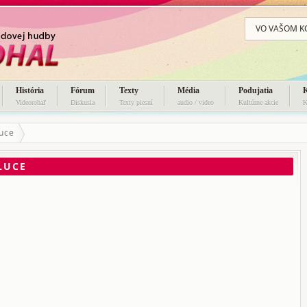
VO VAŠOM K
História
Fórum
Texty
Média
Podujatia
Videorohaľ
Diskusia
Texty piesní
audio / video
Kultúrne akcie
K
luce
LUCE