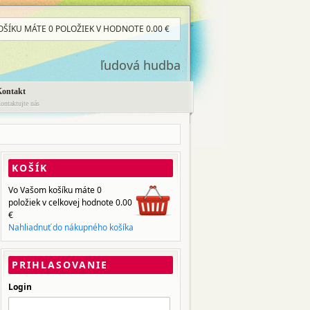
OŠÍKU MÁTE
0 POLOŽIEK
V HODNOTE
0.00
€
ľudová hudba
Kontakt
ontaktujte nás
KOŠÍK
Vo Vašom košíku máte
0
položiek
v celkovej hodnote
0.00
€
Nahliadnuť do nákupného košíka
PRIHLASOVANIE
Login