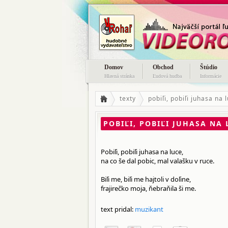
Domov
Obchod
Štúdio
Hlavná stránka
Ľudová hudba
Informácie
texty
pobiľi, pobiľi juhasa na 
POBIĽI, POBIĽI JUHASA NA 
Pobiľi, pobiľi juhasa na luce,
na co še dal pobic, mal valašku v ruce.
Biľi me, biľi me hajtoli v doľine,
frajirečko moja, ňebraňila ši me.
text pridal:
muzikant