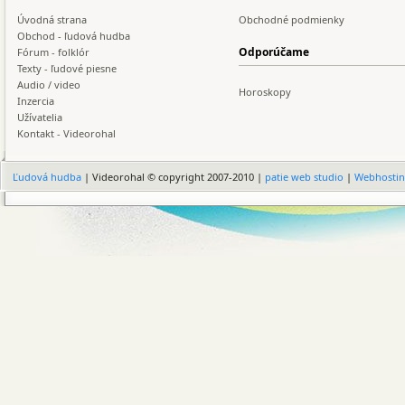
Úvodná strana
Obchodné podmienky
Obchod - ľudová hudba
Odporúčame
Fórum - folklór
Texty - ľudové piesne
Audio / video
Horoskopy
Inzercia
Užívatelia
Kontakt - Videorohal
Ľudová hudba
| Videorohal © copyright 2007-2010 |
patie web studio
|
Webhosti