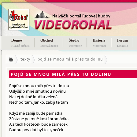
Domov
Obchod
Štúdio
História
Fórum
Hlavná stránka
Ľudová hudba
Informácie
Videorohaľ
Diskusia
texty
pojď se mnou milá přes tu dolinu
POJĎ SE MNOU MILÁ PŘES TU DOLINU
Pojď se mnou milá přes tu dolinu
Uslyšíš o mně smutnou novinu
Na tej dolině loučka zelená
Nechoď tam, Janko, zabijí tě tam
Když mě zabijí bude památka
Zůstane po mně kostí hromádka
A z těch kosteček bude zámeček
Budou povídat byl to syneček