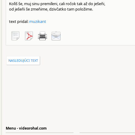
Koľiš še, muj sinu premiľeni, cali ročok tak až do ješeňi,
od ješeňi še zmeňime, dzivčatko tam položime.
text pridal:
muzikant
NASLEDUJÚCI TEXT
Menu - videorohal.com