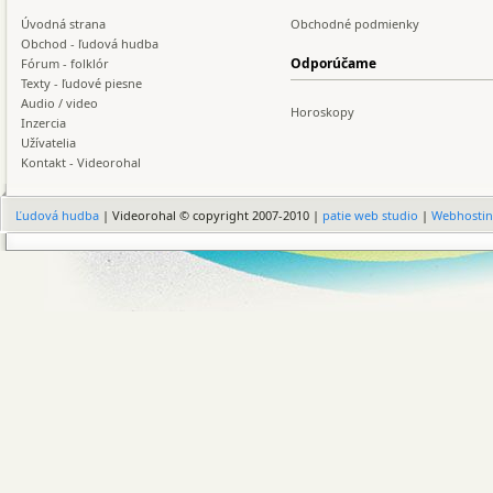
Úvodná strana
Obchodné podmienky
Obchod - ľudová hudba
Odporúčame
Fórum - folklór
Texty - ľudové piesne
Audio / video
Horoskopy
Inzercia
Užívatelia
Kontakt - Videorohal
Ľudová hudba
| Videorohal © copyright 2007-2010 |
patie web studio
|
Webhosti