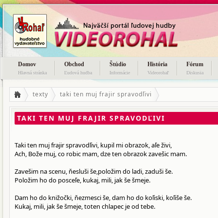
Domov
Obchod
Štúdio
História
Fórum
Hlavná stránka
Ľudová hudba
Informácie
Videorohaľ
Diskusia
texty
taki ten muj frajir spravodľivi
TAKI TEN MUJ FRAJIR SPRAVODĽIVI
Taki ten muj frajir spravodľivi, kupil mi obrazok, aľe živi,
Ach, Bože muj, co robic mam, dze ten obrazok zavešic mam.
Zavešim na scenu, ňesluši še,položim do ladi, zaduši še.
Položim ho do posceľe, kukaj, mili, jak še šmeje.
Dam ho do knižočki, ňezmesci še, dam ho do koľiski, koľiše še.
Kukaj, mili, jak še šmeje, toten chlapec je od tebe.