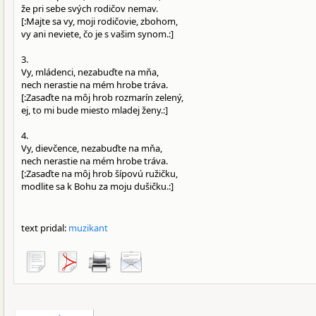
že pri sebe svých rodičov nemav.
[:Majte sa vy, moji rodičovie, zbohom,
vy ani neviete, čo je s vašim synom.:]
3.
Vy, mládenci, nezabuďte na mňa,
nech nerastie na mém hrobe tráva.
[:Zasaďte na môj hrob rozmarín zelený,
ej, to mi bude miesto mladej ženy.:]
4.
Vy, dievčence, nezabuďte na mňa,
nech nerastie na mém hrobe tráva.
[:Zasaďte na môj hrob šípovú ružičku,
modlite sa k Bohu za moju dušičku.:]
text pridal:
muzikant