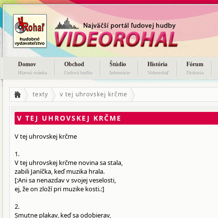
Domov
Obchod
Štúdio
História
Fórum
Hlavná stránka
Ľudová hudba
Informácie
Videorohaľ
Diskusia
texty
v tej uhrovskej krčme
V TEJ UHROVSKEJ KRČME
V tej uhrovskej krčme
1.
V tej uhrovskej krčme novina sa stala,
zabili Janíčka, keď muzika hrala.
[:Ani sa nenazdav v svojej veselosti,
ej, že on zloží pri muzike kosti.:]
2.
Smutne plakav, keď sa odobierav,