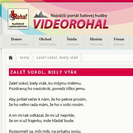
Domov
Obchod
Štúdio
História
Fórum
Hlavná stránka
Ľudová hudba
Informácie
Videorohaľ
Diskusia
texty
zaleť sokol, biely vták
ZALEŤ SOKOL, BIELY VTÁK
Zaleť sokol, biely vták, ku môjmu milému.
Pozdravuj ho nastokrát, povedz tíško jemu.
Aby prišiel večer k nám, že ho pekne prosím,
že ho veľmi rada mám, že ho v srdci nosím.
A on mi tak odkázal, že mi už nepríde,
že on si už frajerku, inde hľadať bude.
Rozpomeň sa, môj milý, na prísahu svoju,