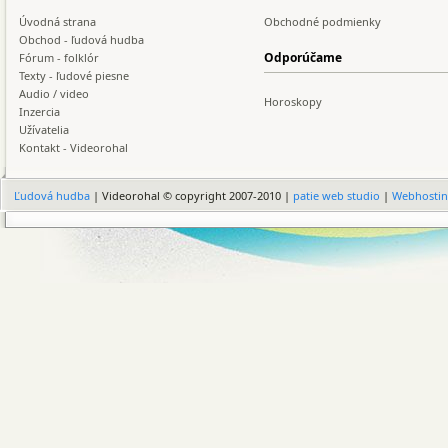
Úvodná strana
Obchodné podmienky
Obchod - ľudová hudba
Odporúčame
Fórum - folklór
Texty - ľudové piesne
Audio / video
Horoskopy
Inzercia
Užívatelia
Kontakt - Videorohal
Ľudová hudba
| Videorohal © copyright 2007-2010 |
patie web studio
|
Webhosti