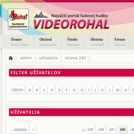
Domov
Obchod
Štúdio
História
Fórum
Hlavná stránka
Ľudová hudba
Informácie
Videorohaľ
Diskusia
admin
užívatelia
strana 242
FILTER UŽÍVATEĽOV
VŠETKY
A
B
C
D
E
F
G
H
I
J
K
L
M
N
UŽÍVATELIA
...
‹ začiatok
<
239
240
241
242
2