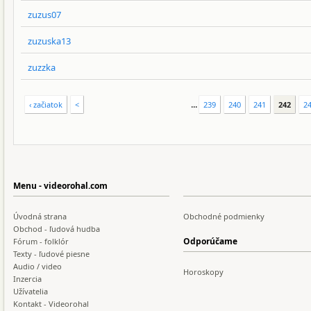
zuzus07
zuzuska13
zuzzka
...
‹ začiatok
<
239
240
241
242
2
Menu - videorohal.com
Úvodná strana
Obchodné podmienky
Obchod - ľudová hudba
Odporúčame
Fórum - folklór
Texty - ľudové piesne
Audio / video
Horoskopy
Inzercia
Užívatelia
Kontakt - Videorohal