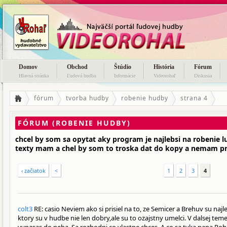
Domov
Obchod
Štúdio
História
Fórum
Hlavná stránka
Ľudová hudba
Informácie
Videorohaľ
Diskusia
fórum
tvorba hudby
robenie hudby
strana 4
FÓRUM (ROBENIE HUDBY)
chcel by som sa opytat aky program je najlebsi na robenie 
texty mam a chel by som to troska dat do kopy a nemam p
‹ začiatok
<
1
2
3
4
colt3
RE: casio Neviem ako si prisiel na to, ze Semicer a Brehuv su najl
ktory su v hudbe nie len dobry,ale su to ozajstny umelci. V dalsej teme 