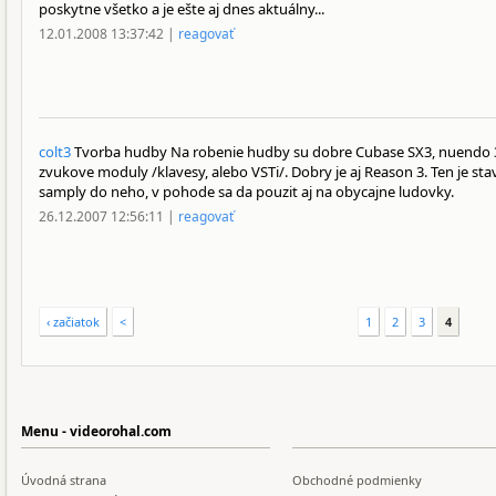
poskytne všetko a je ešte aj dnes aktuálny...
12.01.2008 13:37:42 |
reagovať
colt3
Tvorba hudby Na robenie hudby su dobre Cubase SX3, nuendo 3,
zvukove moduly /klavesy, alebo VSTi/. Dobry je aj Reason 3. Ten je s
samply do neho, v pohode sa da pouzit aj na obycajne ludovky.
26.12.2007 12:56:11 |
reagovať
‹ začiatok
<
1
2
3
4
Menu - videorohal.com
Úvodná strana
Obchodné podmienky