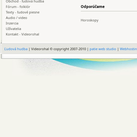
Obchod - ľudová hudba
Odporúčame
Fórum - folklór
Texty - ľudové piesne
Audio / video
Horoskopy
Inzercia
Užívatelia
Kontakt - Videorohal
Ľudová hudba
| Videorohal © copyright 2007-2010 |
patie web studio
|
Webhosti