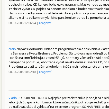
vynasas do neba. Sa rozhodni co vlastne chces. A co sa tyka pana Ro
obchodnik a bez CD karieru bohvieaku nespravis. Mas vyhodu ze mozes
TY chciet vydat CD, pojdes za panom Rohalom a budes sxa t6varit ako j
Hanisom, chcel by som pocut teba ako hras potom sa porovnavaj na z
alkohole si na velkom omyle. Mne pan Semicer poradil a pomohol a to
08.03.2008 12:06:24 |
reagovať
casio
Najväčší odborníci Ohľadom programovania a spievania a vlastn
na Šemicera a Kveta Brehuva z Problému. Sú to dvaja najmúdrejší vo fa
Haniša na smrť kririzujú a zosmiešňujú. Kontakty vám určite rád pon
nenápadne podlizuje, lebo treba vydať nejake ďalšie rusnácke CD, bo s
Problému sa platí tvrdým alkoholom, ináč z nich nedostanete ani slov
08.03.2008 10:02:18 |
reagovať
Vlado
RE: ROBENIE HUDBY Najlepšie pre začiatočníka je spojiť sa s ni
lebo tých údajov a kombinácii, ktoré začiatočník potrebuje vedieť, je 
pokračovať, skús si vyhľadať na internete program SONAR FREE, alebo