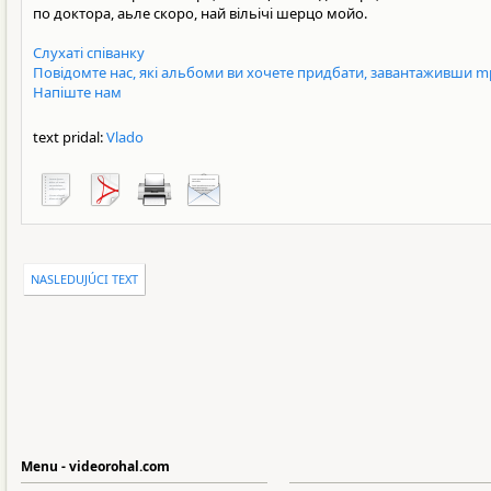
по доктора, аьле скоро, най вільічі шерцо мойо.
Слухаті співанку
Повідомте нас, які альбоми ви хочете придбати, завантаживши m
Напіште нам
text pridal:
Vlado
NASLEDUJÚCI TEXT
Menu - videorohal.com