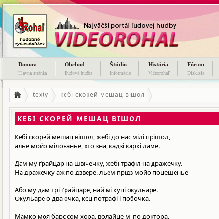
Domov
Obchod
Štúdio
História
Fórum
Hlavná stránka
Ľudová hudba
Informácie
Videorohaľ
Diskusia
texty
кебі скорей мешац вішол
КЕБІ СКОРЕЙ МЕШАЦ ВІШОЛ
Кебі скорей мешац вішол, жебі до нас мілі прішол,
алье мойо мілованье, хто зна, кадзі каркі ламе.
Дам му ґрайцар на швічечку, жебі трафіл на дражечку.
На дражечку аж по дзвере, льем прідз мойо поцешенье-
Або му дам трі ґрайцаре, най мі купі окульаре.
Окульаре о два очка, кец потрафі і побочка.
Мамко моя барс сом хора, волайце мі по доктора,