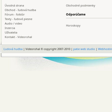
Úvodná strana
Obchodné podmienky
Obchod - ľudová hudba
Odporúčame
Fórum - folklór
Texty - ľudové piesne
Audio / video
Horoskopy
Inzercia
Užívatelia
Kontakt - Videorohal
Ľudová hudba
| Videorohal © copyright 2007-2010 |
patie web studio
|
Webhosti