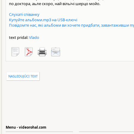
по доктора, аьле скоро, най вільічі шерцо мойо.
Слухаті співанку
Купуйте альбоми.mp3 на USB-ключі
Повідомте нас, які альбоми ви хочете придбати, завантаживши m
text pridal:
Vlado
NASLEDUJÚCI TEXT
Menu - videorohal.com