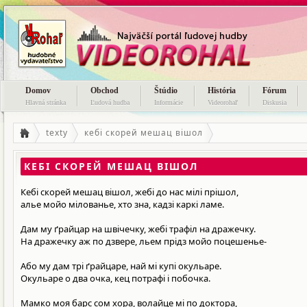
Domov
Obchod
Štúdio
História
Fórum
Hlavná stránka
Ľudová hudba
Informácie
Videorohaľ
Diskusia
texty
кебі скорей мешац вішол
КЕБІ СКОРЕЙ МЕШАЦ ВІШОЛ
Кебі скорей мешац вішол, жебі до нас мілі прішол,
алье мойо мілованье, хто зна, кадзі каркі ламе.
Дам му ґрайцар на швічечку, жебі трафіл на дражечку.
На дражечку аж по дзвере, льем прідз мойо поцешенье-
Або му дам трі ґрайцаре, най мі купі окульаре.
Окульаре о два очка, кец потрафі і побочка.
Мамко моя барс сом хора, волайце мі по доктора,