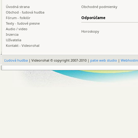
Úvodná strana
Obchodné podmienky
Obchod - ľudová hudba
Odporúčame
Fórum - folklór
Texty - ľudové piesne
Audio / video
Horoskopy
Inzercia
Užívatelia
Kontakt - Videorohal
Ľudová hudba
| Videorohal © copyright 2007-2010 |
patie web studio
|
Webhosti